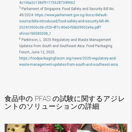
4c16ba2c138d?t=1756287349062
5
Parliament of Singapore. Food Safety and Security Bill No.
49/2024.
https://www.parliament.gov.sg/docs/default-
source/bills-introduced/food-safety-and-security-bill-49-
202410500c06-cf20-4f7c-80e0-f6bb39002e9a.pdf?
sfvrsn=b5585008_1
6
Parkinson, L. 2025 Regulatory and Waste Management
Updates from South and Southeast Asia. Food Packaging
Forum, June 12, 2025.
https://foodpackagingforum.org/news/2025-regulatory-and-
waste-management-updates-from-south-and-southeast-asia
食品中の PFAS の試験に関するアジレ
ントのソリューションの詳細