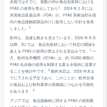
米国ではすでに、複数の州が食品包装材における
2
PFAS の使用を禁止しており
、2024 年 2 月には、
米国食品医薬品局（FDA）が、PFAS 系耐油剤を国
内の食品接触紙製品向けに販売しない方針を発表
3
しました。
欧州も、迅速な動きを見せています。2026 年 8 月
以降、EU では、食品包装材において特定の閾値を
2
超える PFAS の使用が禁止される見込みです。
一
方、欧州化学機関（ECHA）は、約 10,000 種類の
PFAS 化合物の使用を制限する案を全面的に提案す
4
ることを検討中です。
最終決定は、2026 年末ま
でに下される予定であり、このことが、欧州全域
の食品および飲料業界の再構築につながる可能性
4
があります。
アジアでは、食品接触材に関する PFAS の規制案