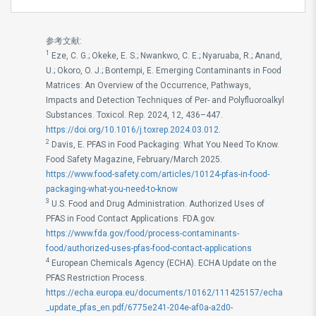
参考文献:
1
Eze, C. G.; Okeke, E. S.; Nwankwo, C. E.; Nyaruaba, R.; Anand,
U.; Okoro, O. J.; Bontempi, E. Emerging Contaminants in Food
Matrices: An Overview of the Occurrence, Pathways,
Impacts and Detection Techniques of Per- and Polyfluoroalkyl
Substances. Toxicol. Rep. 2024, 12, 436–447.
https://doi.org/10.1016/j.toxrep.2024.03.012
.
2
Davis, E. PFAS in Food Packaging: What You Need To Know.
Food Safety Magazine, February/March 2025.
https://www.food-safety.com/articles/10124-pfas-in-food-
packaging-what-you-need-to-know
3
U.S. Food and Drug Administration. Authorized Uses of
PFAS in Food Contact Applications. FDA.gov.
https://www.fda.gov/food/process-contaminants-
food/authorized-uses-pfas-food-contact-applications
4
European Chemicals Agency (ECHA). ECHA Update on the
PFAS Restriction Process.
https://echa.europa.eu/documents/10162/111425157/echa
_update_pfas_en.pdf/6775e241-204e-af0a-a2d0-