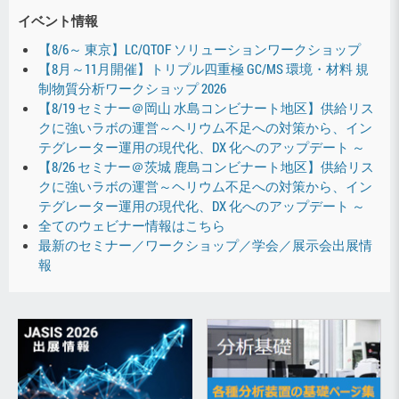
イベント情報
【8/6～ 東京】LC/QTOF ソリューションワークショップ
【8月～11月開催】トリプル四重極 GC/MS 環境・材料 規
制物質分析ワークショップ 2026
【8/19 セミナー＠岡山 水島コンビナート地区】供給リス
クに強いラボの運営～ヘリウム不足への対策から、イン
テグレーター運用の現代化、DX 化へのアップデート ～
【8/26 セミナー＠茨城 鹿島コンビナート地区】供給リス
クに強いラボの運営～ヘリウム不足への対策から、イン
テグレーター運用の現代化、DX 化へのアップデート ～
全てのウェビナー情報はこちら
最新のセミナー／ワークショップ／学会／展示会出展情
報