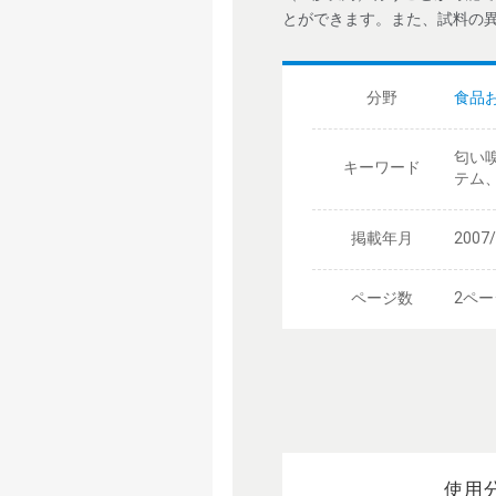
とができます。また、試料の
分野
食品
匂い嗅
キーワード
テム、G
掲載年月
2007
ページ数
2ペー
使用