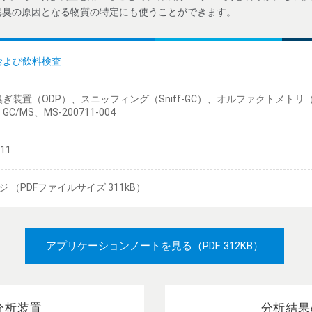
異臭の原因となる物質の特定にも使うことができます。
および飲料検査
ぎ装置（ODP）、スニッフィング（Sniff-GC）、オルファクトメトリ
C/MS、MS-200711-004
/11
ジ （PDFファイルサイズ 311kB）
アプリケーションノートを見る
（PDF 312KB）
分析装置
分析結果