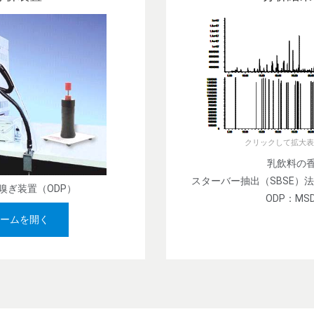
クリックして拡大表
乳飲料の
スターバー抽出（SBSE）法、H
匂い嗅ぎ装置（ODP）
ODP：MS
ームを開く