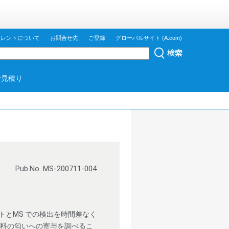
ジレントについて
お問合せ先
ご登録
グローバルサイト (A.com)
お見積り
Pub.No. MS-200711-004
トとMS での検出を時間差なく
試料の匂いへの寄与を調べるこ