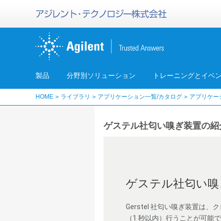
製品
分野別ソリューション
トレーニングとイベ
HOME
ライブラリ
アプリケーション一覧/カタログ
アプリケー
ゲステル社匂い嗅ぎ装置の紹
ゲステル社匂い嗅
Gerstel 社匂い嗅ぎ装置
（1 秒以内）行うことが可能