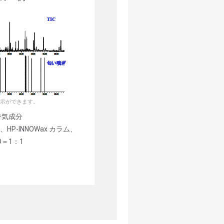
示ができます。
香気成分
P-INNOWax カラム、
D＝1：1