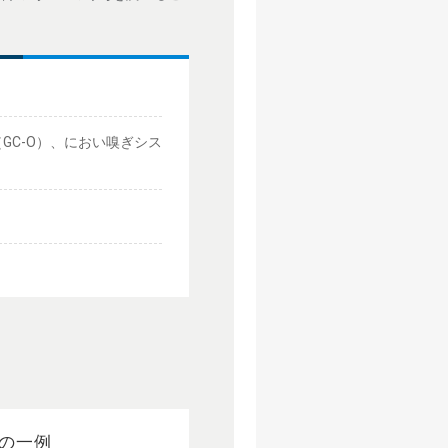
（GC-O）、におい嗅ぎシス
の一例