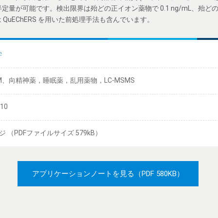
定量が可能です。検出限界は殆どの正イオン薬物で 0.1 ng/mL、殆どの負イ
QuEChERS を用いた前処理手法も含んでいます。
学
M、向精神薬，睡眠薬，乱用薬物，LC-MSMS
/10
ジ （PDFファイルサイズ 579kB）
アプリケーションノートを見る
（PDF 580KB）