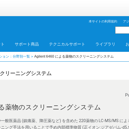
本サイトの利用規約
ア
ント
サポート商品
テクニカルサポート
ライブラリ
ション：分野別一覧
Agilent 6460 による薬物のスクリーニングシステム
物のスクリーニングシステム
P
60 による薬物のスクリーニングシステム
医薬品 (鎮痛薬、降圧薬など) を含めた 220薬物の LC-MS/MS 
ニング手法を用いることで予め内部標準物質 (正イオン:ジアゼパム-d5