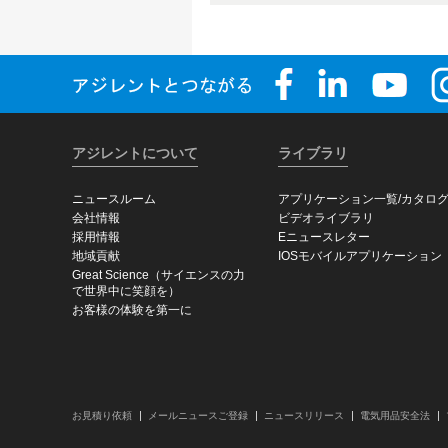
アジレントについて
ライブラリ
ニュースルーム
アプリケーション一覧/カタロ
会社情報
ビデオライブラリ
採用情報
Eニュースレター
地域貢献
IOSモバイルアプリケーション
Great Science（サイエンスの力
で世界中に笑顔を）
お客様の体験を第一に
お見積り依頼
メールニュースご登録
ニュースリリース
電気用品安全法