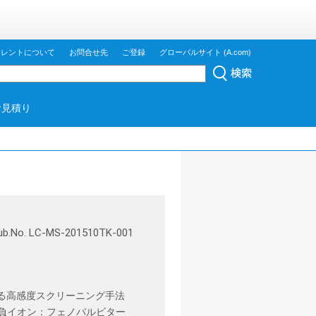
ジレントについて
お問合せ先
ご登録
グローバルサイト (A.com)
お見積り
ub.No. LC-MS-201510TK-001
による高感度スクリーニング手法
,負イオン：フェノバルビター