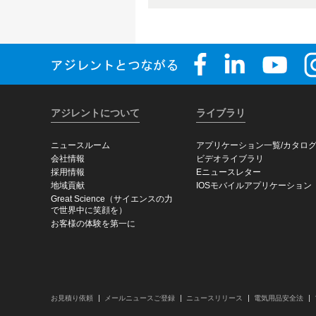
アジレントについて
ライブラリ
ニュースルーム
アプリケーション一覧/カタロ
会社情報
ビデオライブラリ
採用情報
Eニュースレター
地域貢献
IOSモバイルアプリケーション
Great Science（サイエンスの力
で世界中に笑顔を）
お客様の体験を第一に
お見積り依頼
メールニュースご登録
ニュースリリース
電気用品安全法