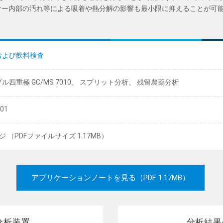
ナー内部の汚れ等による吸着や熱分解の影響も最小限に抑えることが可
および飲料検査
ル四重極 GC/MS 7010、 スプリット分析、 残留農薬分析
/01
ジ （PDFファイルサイズ 1.17MB）
アプリケーションノートを見る
（PDF 1.17MB）
分析装置
分析結果