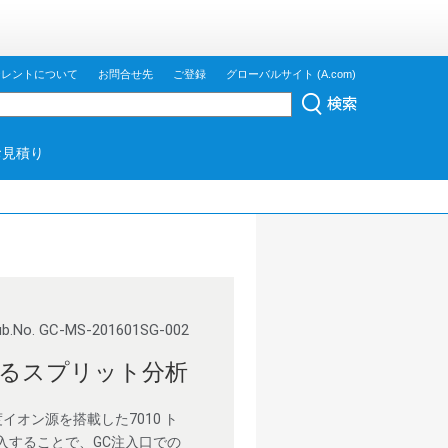
ジレントについて
お問合せ先
ご登録
グローバルサイト (A.com)
お見積り
ub.No. GC-MS-201601SG-002
によるスプリット分析
オン源を搭載した7010 ト
入することで、GC注入口での