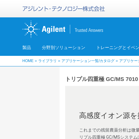
製品
分野別ソリューション
トレーニングとイベ
HOME
ライブラリ
アプリケーション一覧/カタログ
アプリケー
トリプル四重極 GC/MS 70
高感度イオン源を搭
これまでの残留農薬分析は微量
リプル四重極 GC/MSシス