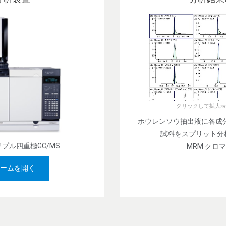
クリックして拡大表
ホウレンソウ抽出液に各成分 
試料をスプリット分析 (
0トリプル四重極GC/MS
MRM クロ
ームを開く