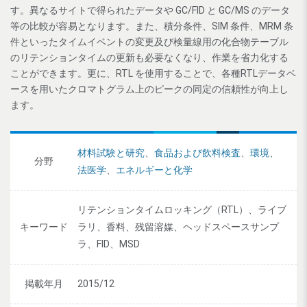
す。異なるサイトで得られたデータや GC/FID と GC/MS のデータ
等の比較が容易となります。また、積分条件、SIM 条件、MRM 条
件といったタイムイベントの変更及び検量線用の化合物テーブル
のリテンションタイムの更新も必要なくなり、作業を省力化する
ことができます。更に、RTL を使用することで、各種RTLデータベ
ースを用いたクロマトグラム上のピークの同定の信頼性が向上し
ます。
材料試験と研究
、
食品および飲料検査
、
環境
、
分野
法医学
、
エネルギーと化学
リテンションタイムロッキング（RTL）、ライブ
キーワード
ラリ、香料、残留溶媒、ヘッドスペースサンプ
ラ、FID、MSD
掲載年月
2015/12