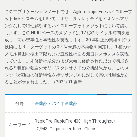
このアプリケーションノートでは、Agilent RapidFire ハイスループ
ット MS システムを用いて、オリゴヌクレオチドをイオンペアリ
ングなしで特性解析するハイスループットメソッドについて説明
します。この HILIC ベースのメソッドは 12 秒のサイクル時間を達
成し、高い堅牢性と再現性を実現します。30 年以上の実績を持つ
技術により、ターゲットの 0.5 % 未満の不純物を同定し、1 桁のナ
ノモル範囲の検出下限および直線性のある濃度レスポンスを実現
しています。未修飾の成分および大幅に修飾された成分で構成さ
れる 9 種類の独自のオリゴヌクレオチドの分析結果から、このメ
ソッドが独自の修飾特性を持つサンプルに対して高い汎用性があ
ることが示されました。（2023/01 更新）
分野
医薬品・バイオ医薬品
RapidFire; RapidFire 400; High Throughput
キーワード
LC/MS; Oligonucleotides; Oligos