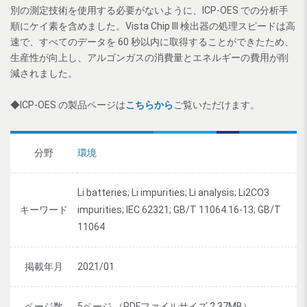
別の測定技術を使用する必要がないように、ICP-OES での分析手
順にケイ素を含めました。Vista Chip III 検出器の処理スピードは高
速で、すべてのデータを 60 秒以内に取得することができたため、
生産性が向上し、アルゴンガスの消費量とエネルギーの費用が削
減されました。
◆ICP-OES の製品ページは
こちらから
ご覧いただけます。
分野
環境
Li batteries; Li impurities; Li analysis; Li2CO3
キーワード
impurities; IEC 62321; GB/T 11064.16-13; GB/T
11064
掲載年月
2021/01
ページ数
5ページ （PDFファイルサイズ 2.37MB）