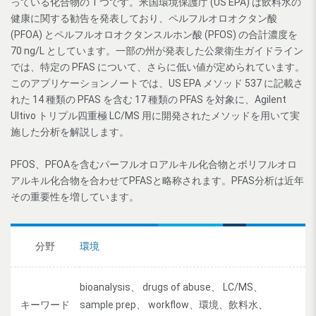
っている化合物の 1 つです。米国環境保護庁 (US EPA) は飲料水の
健康に関する勧告を発表しており、ペルフルオロオクタン酸
(PFOA) とペルフルオロオクタンスルホン酸 (PFOS) の合計濃度を
70 ng/L としています。一部の州が発表した公衆衛生ガイドライン
では、特定の PFAS について、さらに低い値が定められています。
このアプリケーションノートでは、US EPA メソッド 537 に記載さ
れた 14 種類の PFAS を含む 17 種類の PFAS を対象に、Agilent
Ultivo トリプル四重極 LC/MS 用に開発されたメソッドを用いて実
施した分析を解説します。
PFOS、PFOAを含むパーフルオロアルキル化合物とポリフルオロ
アルキル化合物を合わせてPFASと略称されます。PFAS分析は近年
その重要性を増しています。
分野
環境
bioanalysis、 drugs of abuse、 LC/MS、
キーワード
sample prep、 workflow、環境、飲料水、