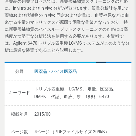
医薬品の創薬プロセスでは、新薬候補物質スクリーニングのため
に、in vitro および in vivo 分析が行われます。質量分析計を用いた
薬物および代謝物の in vivo 同定および定量は、血漿や尿などに由
来する多量のマトリックスが原因で困難な作業となっており、特
に新薬候補物質のハイスループットスクリーニングのためには高
感度かつ堅牢な分析技法を使用する必要があります。本資料で
は、Agilent 6470 トリプル四重極 LC/MS システムがこのような分
析に最適な装置であることを説明します。
分野
医薬品・バイオ医薬品
トリプル四重極、 LC/MS、 定量、医薬品、
キーワード
DMPK、 代謝、血液、尿、 QQQ、6470
掲載年月
2015/08
ページ数
4ページ （PDFファイルサイズ 209kB）