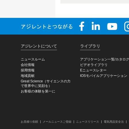
アジレントについて
ライブラリ
ニュースルーム
アプリケーション一覧/カタロ
会社情報
ビデオライブラリ
採用情報
Eニュースレター
地域貢献
IOSモバイルアプリケーション
Great Science（サイエンスの力
で世界中に笑顔を）
お客様の体験を第一に
お見積り依頼
メールニュースご登録
ニュースリリース
電気用品安全法