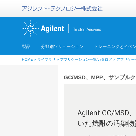
製品
分野別ソリューション
トレーニングとイベ
HOME
ライブラリ
アプリケーション一覧/カタログ
アプリケー
GC/MSD、MPP、サンプ
Agilent GC/MS
いた焼酎の汚染物