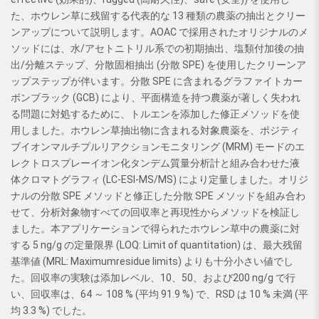
た、ホウレン草に残留する代表的な 13 種類の農薬の抽出とクリー
ンアップについて説明します。AOAC で採用されたオリジナルのメ
ソッドには、水/アセトニトリル系での初期抽出、塩類付加後の抽
出/分離ステップ、分散固相抽出 (分散 SPE) を使用したクリーンア
ップステップが伴います。分散 SPE に含まれるグラファイトカー
ボンブラック (GCB) により、平面構造を持つ農薬が著しく失われ
る問題に対処するために、トルエンを添加した修正メソッドを使
用しました。ホウレン草抽出物に含まれる対象農薬を、ポジティ
ブイオンマルチプルリアクションモニタリング (MRM) モードのエ
レクトロスプレーイオン化タンデム質量分析計と組み合わせた液
体クロマトグラフィ (LC-ESI-MS/MS) により定量しました。オリジ
ナルの分散 SPE メソッドと修正した分散 SPE メソッドを組み合わ
せて、分析対象物すべての回収率と再現性からメソッドを検証し
ました。本アプリケーションで得られたホウレン草中の農薬に対
する 5 ng/g の定量限界 (LOQ: Limit of quantitation) は、最大残留
基準値 (MRL: Maximumresidue limits) よりも十分小さい値でし
た。回収率の実験は添加レベル、10、50、および200 ng/g で行
い、回収率は、64 ～ 108 % (平均 91.9 %) で、RSD は 10 % 未満 (平
均 3.3 %) でした。