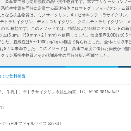
は、畜産業で最も使用頻度の高い抗生物質です。本アプリケーションノ
抗生物質を同時に定量する高速液体クロマトグラフィー/タンデム質量分析(H
となる抗生物質は、ミノサイクリン、4 エピオキシテトラサイクリン、
ルテトラサイクリン、デメクロサイクリン、クロルテトラサイクリン、
の10 種類です。このメソッドでは、精製および分離にアジレントの新
逆相カラム(5 µm、150 mm × 2.1 mm) を使用しました。検出限界(LOD) は0.5
 未満でした。直線性は5 〜1000 µg/kg の範囲で得られました。全体の回収率は7
= 6)は8.4 % 未満でした。このメソッドは、高速で感度に優れた簡便か
イクリン系抗生物質とその代謝産物の同時分析が可能でした。
および飲料検査
MS、 牛乳中、テトラサイクリン系抗生物質、LC、5990-3816JAJP
/12
ージ （PDFファイルサイズ 628kB）