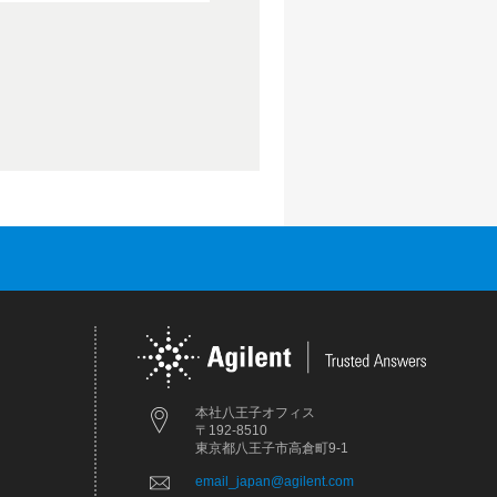
本社八王子オフィス
〒192-8510
東京都八王子市高倉町9-1
email_japan@agilent.com