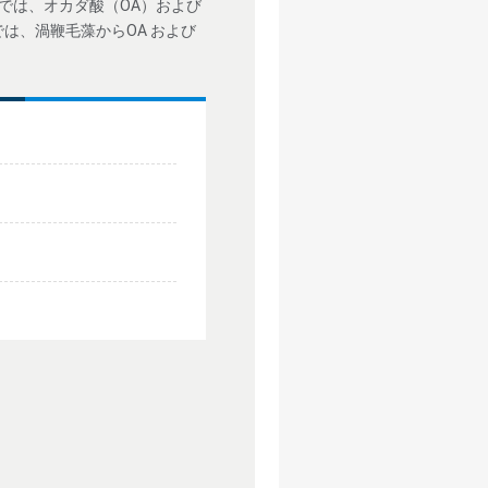
ドでは、オカダ酸（OA）および
では、渦鞭毛藻からOA および
。
P