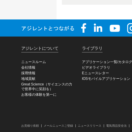
アジレントについて
ライブラリ
ニュースルーム
アプリケーション一覧/カタロ
会社情報
ビデオライブラリ
採用情報
Eニュースレター
地域貢献
IOSモバイルアプリケーション
Great Science（サイエンスの力
で世界中に笑顔を）
お客様の体験を第一に
お見積り依頼
メールニュースご登録
ニュースリリース
電気用品安全法