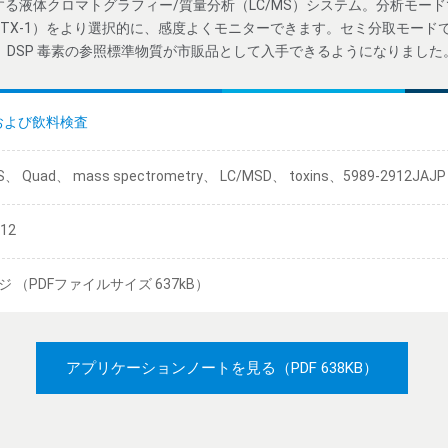
用する液体クロマトグラフィー/質量分析（LC/MS）システム。分析モー
DTX-1）をより選択的に、感度よくモニターできます。セミ分取モード
で単離、DSP 毒素の参照標準物質が市販品として入手できるようになりました
および飲料検査
S、 Quad、 mass spectrometry、 LC/MSD、 toxins、5989-2912JAJ
/12
ジ （PDFファイルサイズ 637kB）
アプリケーションノートを見る
（PDF 638KB）