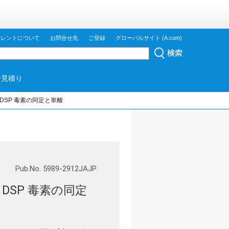
ジレントについて
お問合せ先
ご登録
グローバルサイト (A.com)
お見積り
DSP 毒素の同定と単離
Pub.No. 5989-2912JAJP
DSP 毒素の同定