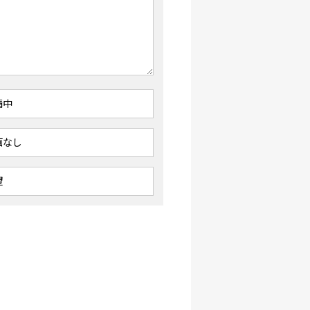
請中
画なし
望