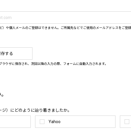
ahooなど）や個人メールのご登録はできません。ご所属先などでご使用のメールアドレスをご登
保存する
ブラウザに保存され、次回以降の入力の際、フォームに自動入力されます。
い。
ージ）にどのように辿り着きましたか。
Yahoo