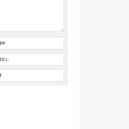
請中
画なし
望