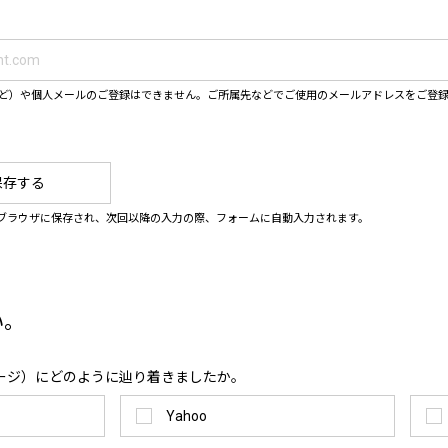
ahooなど）や個人メールのご登録はできません。ご所属先などでご使用のメールアドレスをご登
保存する
ブラウザに保存され、次回以降の入力の際、フォームに自動入力されます。
い。
ージ）にどのように辿り着きましたか。
Yahoo