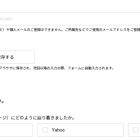
ahooなど）や個人メールのご登録はできません。ご所属先などでご使用のメールアドレスをご登
保存する
ブラウザに保存され、次回以降の入力の際、フォームに自動入力されます。
い。
ージ）にどのように辿り着きましたか。
Yahoo