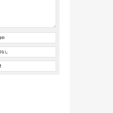
請中
画なし
望