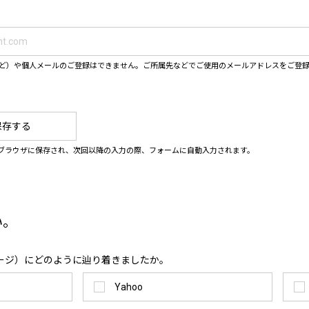
ahooなど）や個人メールのご登録はできません。ご所属先などでご使用のメールアドレスをご登
保存する
ブラウザに保存され、次回以降の入力の際、フォームに自動入力されます。
い。
ージ）にどのように辿り着きましたか。
Yahoo