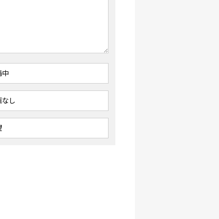
請中
画なし
望